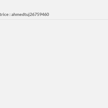
rice :
ahmedtuj26759460